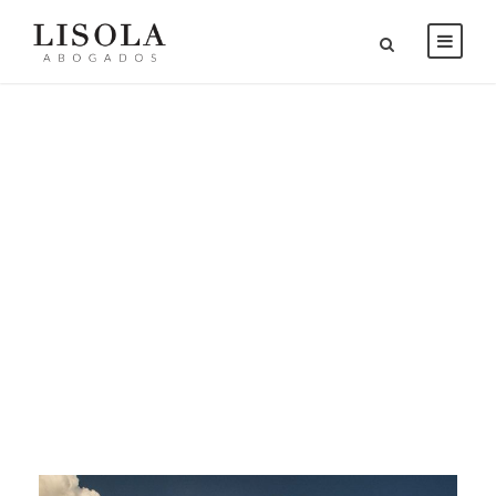
Portfolio 2
Columns No
Space
NO EXCERPT, NO SPACE