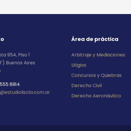
to
Área de práctica
ta 954, Piso 1
Arbitraje y Mediaciones
T) Buenos Aires
Litigios
a
Concursos y Quiebras
4555 8914
Derecho Civil
@estudiolisola.com.ar
Derecho Aeronáutico