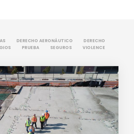
AS
DERECHO AERONÁUTICO
DERECHO
IGIOS
PRUEBA
SEGUROS
VIOLENCE
Derecho Laboral