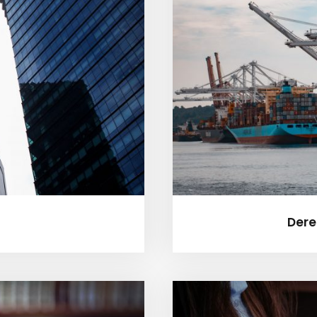
as
Derec
s
Dere