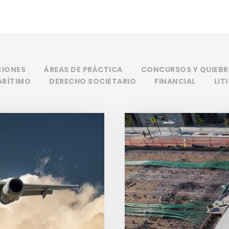
CIONES
ÁREAS DE PRÁCTICA
CONCURSOS Y QUIEBR
ARÍTIMO
DERECHO SOCIETARIO
FINANCIAL
LIT
o