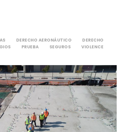
AS
DERECHO AERONÁUTICO
DERECHO
IGIOS
PRUEBA
SEGUROS
VIOLENCE
Derecho Laboral