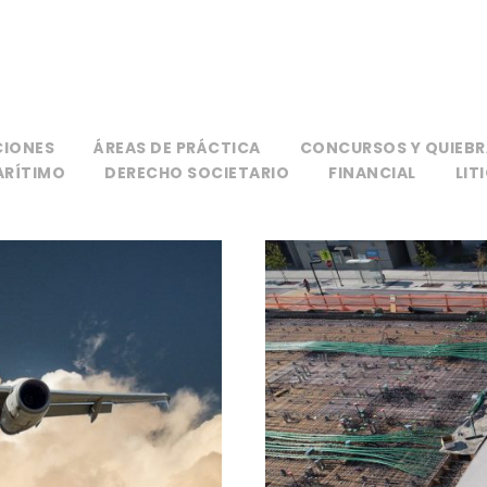
CIONES
ÁREAS DE PRÁCTICA
CONCURSOS Y QUIEBR
ARÍTIMO
DERECHO SOCIETARIO
FINANCIAL
LIT
o