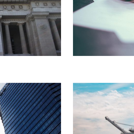
as
Derec