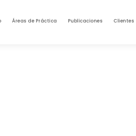
o
Áreas de Práctica
Publicaciones
Clientes
ortfolio 2 Colum
NO EXCERPT, WITH SPACE