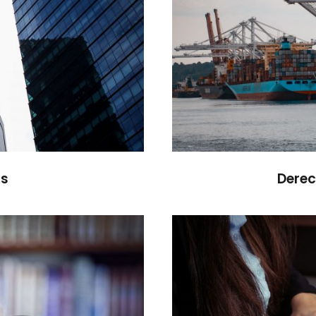
as
Derec