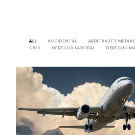
ALL
ACCIDENTAL
ARBITRAJE Y MEDIA
CIVIL
DERECHO LABORAL
DERECHO M
Derecho Aeronáutic