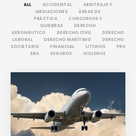
ALL
ACCIDENTAL
ARBITRAJE Y
MEDIACIONES
ÁREAS DE
PRÁCTICA
CONCURSOS Y
QUIEBRAS
DERECHO
AERONÁUTICO
DERECHO CIVIL
DERECHO
LABORAL
DERECHO MARÍTIMO
DERECHO
SOCIETARIO
FINANCIAL
LITIGIOS
PRU
EBA
SEGUROS
VIOLENCE