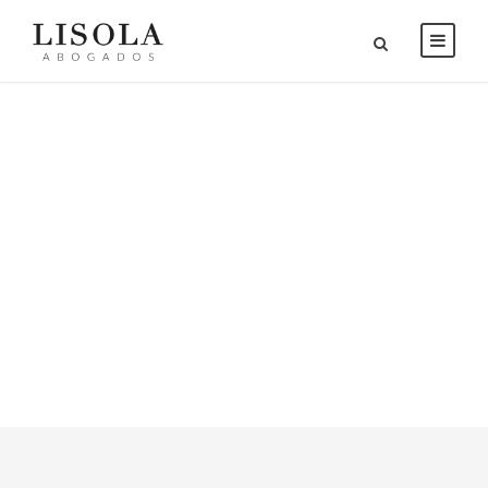
Portfolio 4
Columns With
Frame
NO EXCERPT, WITH SPACE, WITH
FRAME